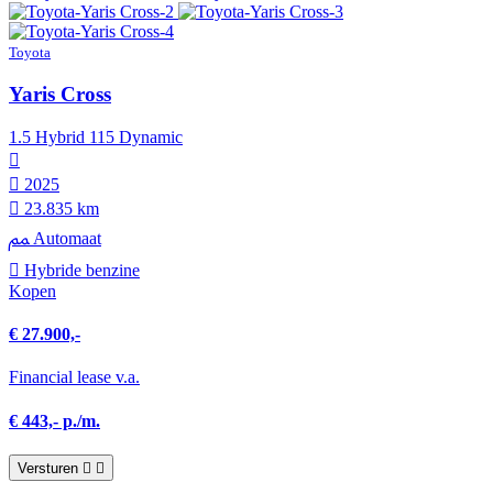
Toyota
Yaris Cross
1.5 Hybrid 115 Dynamic
2025
23.835 km
Automaat
Hybride benzine
Kopen
€ 27.900,-
Financial lease v.a.
€ 443,- p./m.
Versturen