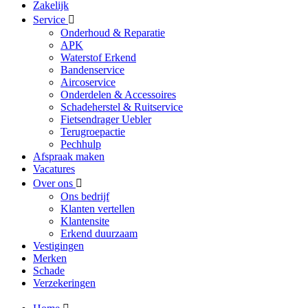
Zakelijk
Service
Onderhoud & Reparatie
APK
Waterstof Erkend
Bandenservice
Aircoservice
Onderdelen & Accessoires
Schadeherstel & Ruitservice
Fietsendrager Uebler
Terugroepactie
Pechhulp
Afspraak maken
Vacatures
Over ons
Ons bedrijf
Klanten vertellen
Klantensite
Erkend duurzaam
Vestigingen
Merken
Schade
Verzekeringen