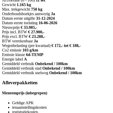
Acceleratie (0 - 100)
11 sec
Gewicht
1.165 kg
Max. trekgewicht
750 kg
Onderhoudsboekjes aanwezig
Ja
Datum eerste uitgifte
31-12-2024
Datum eerste toelating
16-06-2026
Nieuwprijs
€ 33.985,-
Prijs incl. BTW
€ 27.900,-
Prijs excl. BTW
€ 23.288,-
BTW verrekenbaar
Ja
Wegenbelasting (per kwartaal)
€ 172,- tot € 188,-
Co2 emissie
103 g/km
Emissie klasse
6d-TEMP
Energie label
A
Gemiddeld verbruik
Onbekend / 100km
Gemiddeld verbruik stad
Onbekend / 100km
Gemiddeld verbruik snelweg
Onbekend / 100km
Afleverpakketten
Meneemprijs (inbegrepen)
Geldige APK
tenaamstellingskosten
registratiekosten.