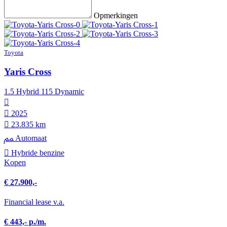
Opmerkingen
Toyota
Yaris Cross
1.5 Hybrid 115 Dynamic
2025
23.835 km
Automaat
Hybride benzine
Kopen
€ 27.900,-
Financial lease v.a.
€ 443,- p./m.