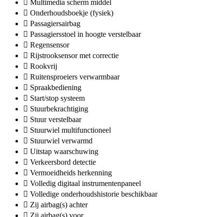
Multimedia scherm middel
Onderhoudsboekje (fysiek)
Passagiersairbag
Passagiersstoel in hoogte verstelbaar
Regensensor
Rijstrooksensor met correctie
Rookvrij
Ruitensproeiers verwarmbaar
Spraakbediening
Start/stop systeem
Stuurbekrachtiging
Stuur verstelbaar
Stuurwiel multifunctioneel
Stuurwiel verwarmd
Uitstap waarschuwing
Verkeersbord detectie
Vermoeidheids herkenning
Volledig digitaal instrumentenpaneel
Volledige onderhoudshistorie beschikbaar
Zij airbag(s) achter
Zij airbag(s) voor