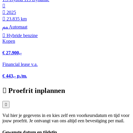
2025
23.835 km
Automaat
Hybride benzine
Kopen
€ 27.900,-
Financial lease v.a.
€ 443,- p./m.
Proefrit inplannen
Vul hier je gegevens in en kies zelf een voorkeursdatum en tijd voor
jouw proefrit. Je ontvangt van ons altijd een bevestiging per mail.
Gewenste datum en tijdstip