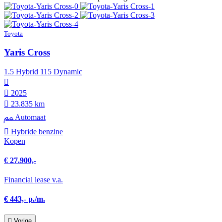
Toyota
Yaris Cross
1.5 Hybrid 115 Dynamic
2025
23.835 km
Automaat
Hybride benzine
Kopen
€ 27.900,-
Financial lease v.a.
€ 443,- p./m.
Vorige