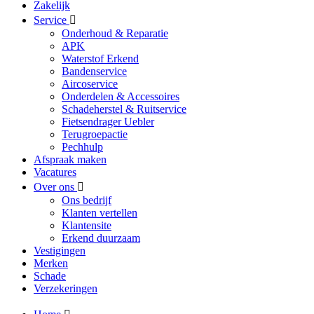
Zakelijk
Service
Onderhoud & Reparatie
APK
Waterstof Erkend
Bandenservice
Aircoservice
Onderdelen & Accessoires
Schadeherstel & Ruitservice
Fietsendrager Uebler
Terugroepactie
Pechhulp
Afspraak maken
Vacatures
Over ons
Ons bedrijf
Klanten vertellen
Klantensite
Erkend duurzaam
Vestigingen
Merken
Schade
Verzekeringen