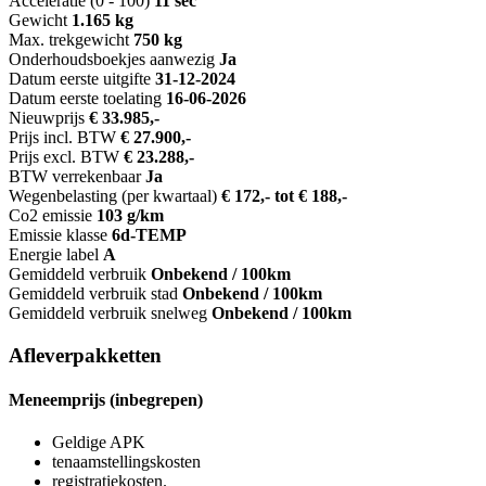
Acceleratie (0 - 100)
11 sec
Gewicht
1.165 kg
Max. trekgewicht
750 kg
Onderhoudsboekjes aanwezig
Ja
Datum eerste uitgifte
31-12-2024
Datum eerste toelating
16-06-2026
Nieuwprijs
€ 33.985,-
Prijs incl. BTW
€ 27.900,-
Prijs excl. BTW
€ 23.288,-
BTW verrekenbaar
Ja
Wegenbelasting (per kwartaal)
€ 172,- tot € 188,-
Co2 emissie
103 g/km
Emissie klasse
6d-TEMP
Energie label
A
Gemiddeld verbruik
Onbekend / 100km
Gemiddeld verbruik stad
Onbekend / 100km
Gemiddeld verbruik snelweg
Onbekend / 100km
Afleverpakketten
Meneemprijs (inbegrepen)
Geldige APK
tenaamstellingskosten
registratiekosten.