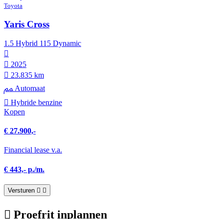
Toyota
Yaris Cross
1.5 Hybrid 115 Dynamic
2025
23.835 km
Automaat
Hybride benzine
Kopen
€ 27.900,-
Financial lease v.a.
€ 443,- p./m.
Versturen
Proefrit inplannen