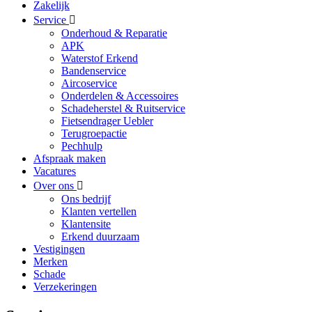
Zakelijk
Service
Onderhoud & Reparatie
APK
Waterstof Erkend
Bandenservice
Aircoservice
Onderdelen & Accessoires
Schadeherstel & Ruitservice
Fietsendrager Uebler
Terugroepactie
Pechhulp
Afspraak maken
Vacatures
Over ons
Ons bedrijf
Klanten vertellen
Klantensite
Erkend duurzaam
Vestigingen
Merken
Schade
Verzekeringen