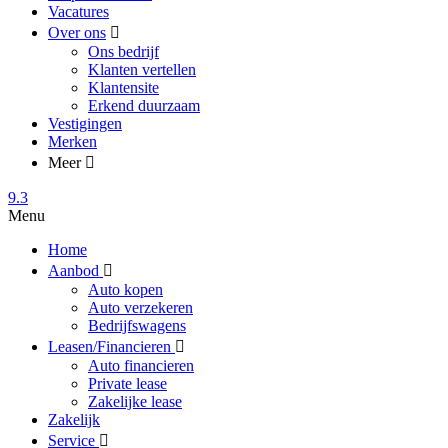
Vacatures
Over ons
Ons bedrijf
Klanten vertellen
Klantensite
Erkend duurzaam
Vestigingen
Merken
Meer
9.3
Menu
Home
Aanbod
Auto kopen
Auto verzekeren
Bedrijfswagens
Leasen/Financieren
Auto financieren
Private lease
Zakelijke lease
Zakelijk
Service