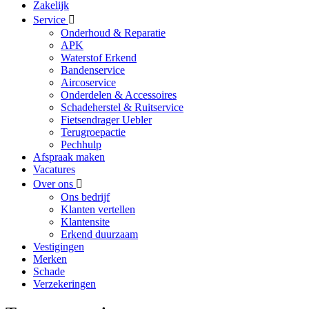
Zakelijk
Service
Onderhoud & Reparatie
APK
Waterstof Erkend
Bandenservice
Aircoservice
Onderdelen & Accessoires
Schadeherstel & Ruitservice
Fietsendrager Uebler
Terugroepactie
Pechhulp
Afspraak maken
Vacatures
Over ons
Ons bedrijf
Klanten vertellen
Klantensite
Erkend duurzaam
Vestigingen
Merken
Schade
Verzekeringen