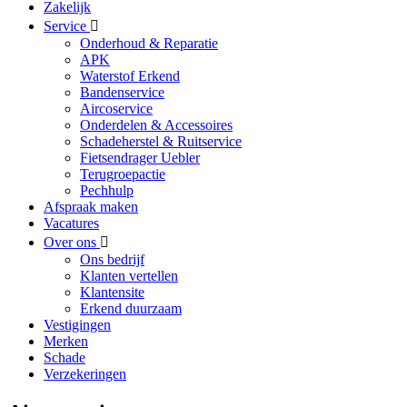
Zakelijk
Service
Onderhoud & Reparatie
APK
Waterstof Erkend
Bandenservice
Aircoservice
Onderdelen & Accessoires
Schadeherstel & Ruitservice
Fietsendrager Uebler
Terugroepactie
Pechhulp
Afspraak maken
Vacatures
Over ons
Ons bedrijf
Klanten vertellen
Klantensite
Erkend duurzaam
Vestigingen
Merken
Schade
Verzekeringen