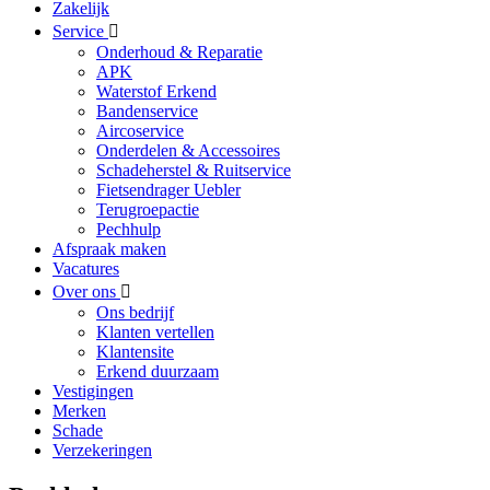
Zakelijk
Service
Onderhoud & Reparatie
APK
Waterstof Erkend
Bandenservice
Aircoservice
Onderdelen & Accessoires
Schadeherstel & Ruitservice
Fietsendrager Uebler
Terugroepactie
Pechhulp
Afspraak maken
Vacatures
Over ons
Ons bedrijf
Klanten vertellen
Klantensite
Erkend duurzaam
Vestigingen
Merken
Schade
Verzekeringen