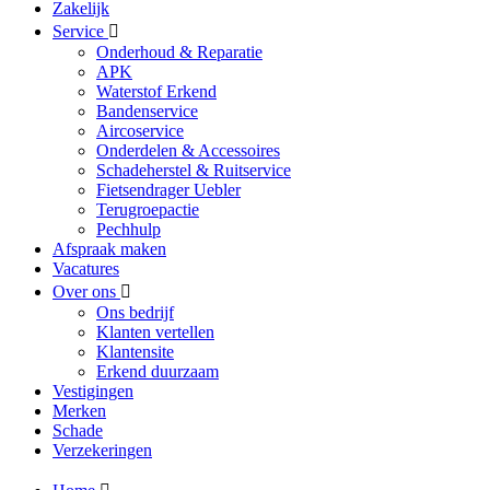
Zakelijk
Service
Onderhoud & Reparatie
APK
Waterstof Erkend
Bandenservice
Aircoservice
Onderdelen & Accessoires
Schadeherstel & Ruitservice
Fietsendrager Uebler
Terugroepactie
Pechhulp
Afspraak maken
Vacatures
Over ons
Ons bedrijf
Klanten vertellen
Klantensite
Erkend duurzaam
Vestigingen
Merken
Schade
Verzekeringen