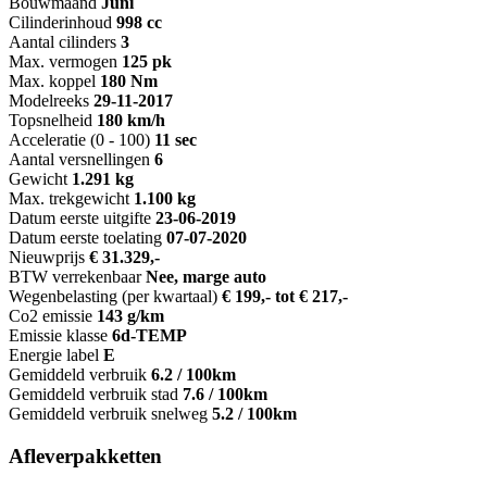
Bouwmaand
Juni
Cilinderinhoud
998 cc
Aantal cilinders
3
Max. vermogen
125 pk
Max. koppel
180 Nm
Modelreeks
29-11-2017
Topsnelheid
180 km/h
Acceleratie (0 - 100)
11 sec
Aantal versnellingen
6
Gewicht
1.291 kg
Max. trekgewicht
1.100 kg
Datum eerste uitgifte
23-06-2019
Datum eerste toelating
07-07-2020
Nieuwprijs
€ 31.329,-
BTW verrekenbaar
Nee, marge auto
Wegenbelasting (per kwartaal)
€ 199,- tot € 217,-
Co2 emissie
143 g/km
Emissie klasse
6d-TEMP
Energie label
E
Gemiddeld verbruik
6.2 / 100km
Gemiddeld verbruik stad
7.6 / 100km
Gemiddeld verbruik snelweg
5.2 / 100km
Afleverpakketten