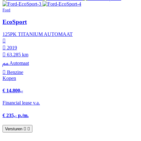
Ford
EcoSport
125PK TITANIUM AUTOMAAT
2019
63.285 km
Automaat
Benzine
Kopen
€ 14.800,-
Financial lease v.a.
€ 235,- p./m.
Versturen