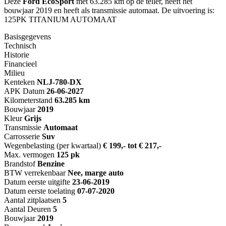
Deze
Ford EcoSport
met 63.285 km op de teller, heeft het
bouwjaar 2019 en heeft als transmissie automaat. De uitvoering is:
125PK TITANIUM AUTOMAAT
Basisgegevens
Technisch
Historie
Financieel
Milieu
Kenteken
NL
J-780-DX
APK Datum
26-06-2027
Kilometerstand
63.285 km
Bouwjaar
2019
Kleur
Grijs
Transmissie
Automaat
Carrosserie
Suv
Wegenbelasting (per kwartaal)
€ 199,- tot € 217,-
Max. vermogen
125 pk
Brandstof
Benzine
BTW verrekenbaar
Nee, marge auto
Datum eerste uitgifte
23-06-2019
Datum eerste toelating
07-07-2020
Aantal zitplaatsen
5
Aantal Deuren
5
Bouwjaar
2019