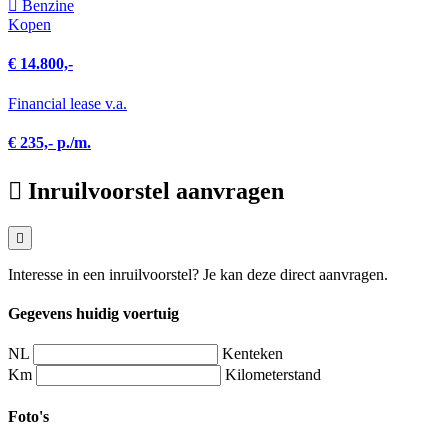
Benzine
Kopen
€ 14.800,-
Financial lease v.a.
€ 235,- p./m.
Inruilvoorstel aanvragen
Interesse in een inruilvoorstel? Je kan deze direct aanvragen.
Gegevens huidig voertuig
NL
Kenteken
Km
Kilometerstand
Foto's