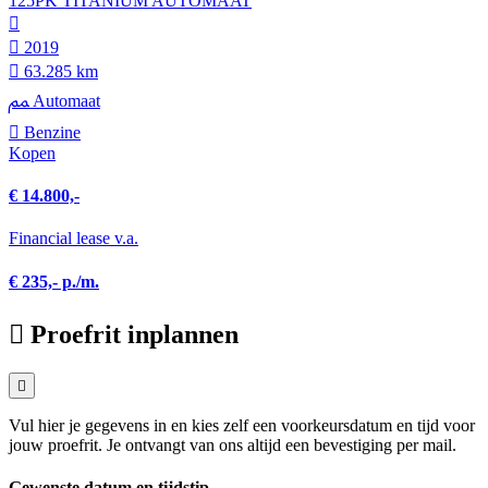
125PK TITANIUM AUTOMAAT
2019
63.285 km
Automaat
Benzine
Kopen
€ 14.800,-
Financial lease v.a.
€ 235,- p./m.
Proefrit inplannen
Vul hier je gegevens in en kies zelf een voorkeursdatum en tijd voor
jouw proefrit. Je ontvangt van ons altijd een bevestiging per mail.
Gewenste datum en tijdstip