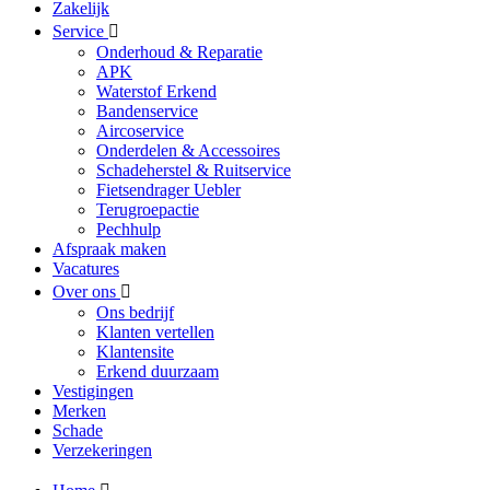
Zakelijk
Service
Onderhoud & Reparatie
APK
Waterstof Erkend
Bandenservice
Aircoservice
Onderdelen & Accessoires
Schadeherstel & Ruitservice
Fietsendrager Uebler
Terugroepactie
Pechhulp
Afspraak maken
Vacatures
Over ons
Ons bedrijf
Klanten vertellen
Klantensite
Erkend duurzaam
Vestigingen
Merken
Schade
Verzekeringen