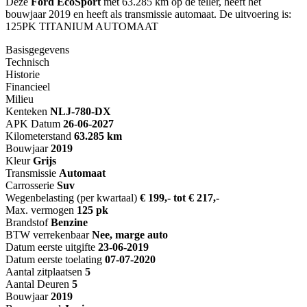
Deze
Ford EcoSport
met 63.285 km op de teller, heeft het
bouwjaar 2019 en heeft als transmissie automaat. De uitvoering is:
125PK TITANIUM AUTOMAAT
Basisgegevens
Technisch
Historie
Financieel
Milieu
Kenteken
NL
J-780-DX
APK Datum
26-06-2027
Kilometerstand
63.285 km
Bouwjaar
2019
Kleur
Grijs
Transmissie
Automaat
Carrosserie
Suv
Wegenbelasting (per kwartaal)
€ 199,- tot € 217,-
Max. vermogen
125 pk
Brandstof
Benzine
BTW verrekenbaar
Nee, marge auto
Datum eerste uitgifte
23-06-2019
Datum eerste toelating
07-07-2020
Aantal zitplaatsen
5
Aantal Deuren
5
Bouwjaar
2019