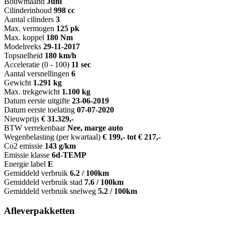
Bouwmaand
Juni
Cilinderinhoud
998 cc
Aantal cilinders
3
Max. vermogen
125 pk
Max. koppel
180 Nm
Modelreeks
29-11-2017
Topsnelheid
180 km/h
Acceleratie (0 - 100)
11 sec
Aantal versnellingen
6
Gewicht
1.291 kg
Max. trekgewicht
1.100 kg
Datum eerste uitgifte
23-06-2019
Datum eerste toelating
07-07-2020
Nieuwprijs
€ 31.329,-
BTW verrekenbaar
Nee, marge auto
Wegenbelasting (per kwartaal)
€ 199,- tot € 217,-
Co2 emissie
143 g/km
Emissie klasse
6d-TEMP
Energie label
E
Gemiddeld verbruik
6.2 / 100km
Gemiddeld verbruik stad
7.6 / 100km
Gemiddeld verbruik snelweg
5.2 / 100km
Afleverpakketten