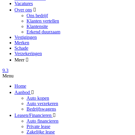
Vacatures
Over ons
Ons bedrijf
Klanten vertellen
Klantensite
Erkend duurzaam
Vestigingen
Merken
Schade
Verzekeringen
Meer
9.3
Menu
Home
Aanbod
Auto kopen
Auto verzekeren
Bedrijfswagens
Leasen/Financieren
Auto financieren
Private lease
Zakelijke lease