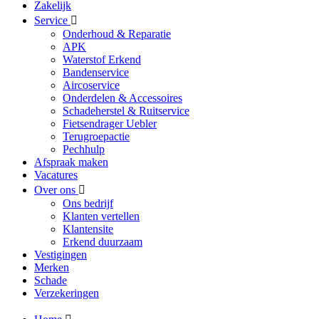
Zakelijk
Service
Onderhoud & Reparatie
APK
Waterstof Erkend
Bandenservice
Aircoservice
Onderdelen & Accessoires
Schadeherstel & Ruitservice
Fietsendrager Uebler
Terugroepactie
Pechhulp
Afspraak maken
Vacatures
Over ons
Ons bedrijf
Klanten vertellen
Klantensite
Erkend duurzaam
Vestigingen
Merken
Schade
Verzekeringen