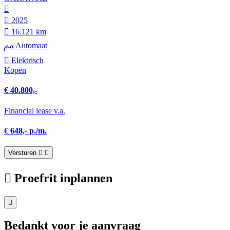
2025
16.121 km
Automaat
Elektrisch
Kopen
€ 40.800,-
Financial lease v.a.
€ 648,- p./m.
Versturen
Proefrit inplannen
Bedankt voor je aanvraag