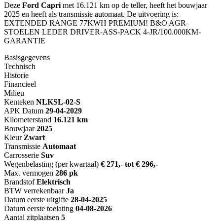
Deze
Ford Capri
met 16.121 km op de teller, heeft het bouwjaar
2025 en heeft als transmissie automaat. De uitvoering is:
EXTENDED RANGE 77KWH PREMIUM! B&O AGR-
STOELEN LEDER DRIVER-ASS-PACK 4-JR/100.000KM-
GARANTIE
Basisgegevens
Technisch
Historie
Financieel
Milieu
Kenteken
NL
KSL-02-S
APK Datum
29-04-2029
Kilometerstand
16.121 km
Bouwjaar
2025
Kleur
Zwart
Transmissie
Automaat
Carrosserie
Suv
Wegenbelasting (per kwartaal)
€ 271,- tot € 296,-
Max. vermogen
286 pk
Brandstof
Elektrisch
BTW verrekenbaar
Ja
Datum eerste uitgifte
28-04-2025
Datum eerste toelating
04-08-2026
Aantal zitplaatsen
5