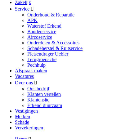
Zakelijk
Service
Onderhoud & Reparatie
APK
Waterstof Erkend
Bandenservice
Aircoservice
Onderdelen & Accessoires
Schadeherstel & Ruitservice
Fietsendrager Uebler
Terugroepactie
Pechhulp
Afspraak maken
Vacatures
Over ons
Ons bedrijf
Klanten vertellen
Klantensite
Erkend duurzaam
Vestigingen
Merken
Schade
Verzekeringen