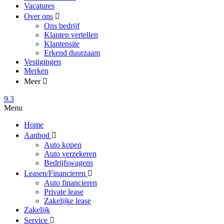
Vacatures
Over ons
Ons bedrijf
Klanten vertellen
Klantensite
Erkend duurzaam
Vestigingen
Merken
Meer
9.3
Menu
Home
Aanbod
Auto kopen
Auto verzekeren
Bedrijfswagens
Leasen/Financieren
Auto financieren
Private lease
Zakelijke lease
Zakelijk
Service