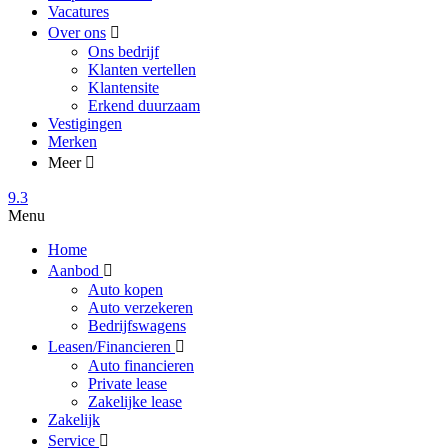
Vacatures
Over ons
Ons bedrijf
Klanten vertellen
Klantensite
Erkend duurzaam
Vestigingen
Merken
Meer
9.3
Menu
Home
Aanbod
Auto kopen
Auto verzekeren
Bedrijfswagens
Leasen/Financieren
Auto financieren
Private lease
Zakelijke lease
Zakelijk
Service