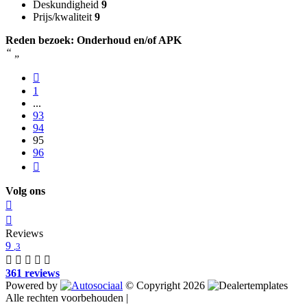
Deskundigheid
9
Prijs/kwaliteit
9
Reden bezoek: Onderhoud en/of APK
“
„
1
...
93
94
95
96
Volg ons
Reviews
9
,3
361 reviews
Powered by
© Copyright 2026
Alle rechten voorbehouden |