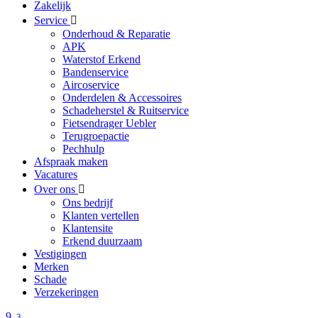
Zakelijk
Service
Onderhoud & Reparatie
APK
Waterstof Erkend
Bandenservice
Aircoservice
Onderdelen & Accessoires
Schadeherstel & Ruitservice
Fietsendrager Uebler
Terugroepactie
Pechhulp
Afspraak maken
Vacatures
Over ons
Ons bedrijf
Klanten vertellen
Klantensite
Erkend duurzaam
Vestigingen
Merken
Schade
Verzekeringen
9
,3