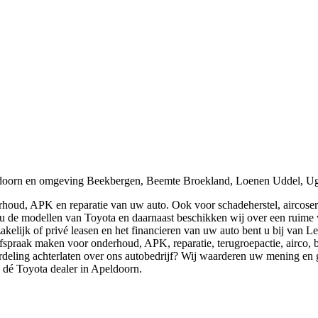
eldoorn en omgeving Beekbergen, Beemte Broekland, Loenen Uddel, Ug
erhoud, APK en reparatie van uw auto. Ook voor schadeherstel, aircose
u de modellen van Toyota en daarnaast beschikken wij over een ruime 
kelijk of privé leasen en het financieren van uw auto bent u bij van L
afspraak maken voor onderhoud, APK, reparatie, terugroepactie, airco,
ordeling achterlaten over ons autobedrijf? Wij waarderen uw mening en 
 dé Toyota dealer in Apeldoorn.