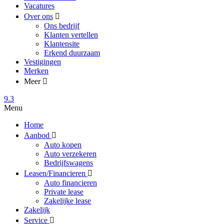
Vacatures
Over ons
Ons bedrijf
Klanten vertellen
Klantensite
Erkend duurzaam
Vestigingen
Merken
Meer
9.3
Menu
Home
Aanbod
Auto kopen
Auto verzekeren
Bedrijfswagens
Leasen/Financieren
Auto financieren
Private lease
Zakelijke lease
Zakelijk
Service