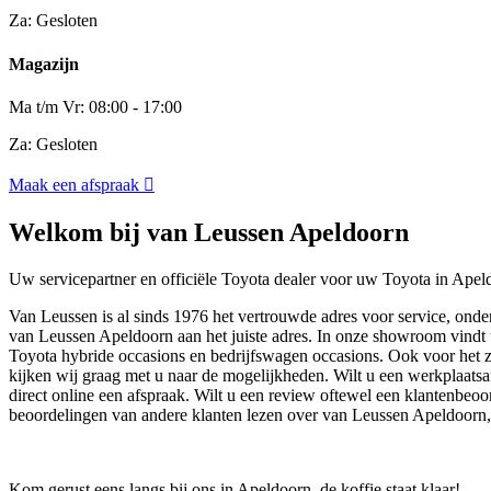
Za: Gesloten
Magazijn
Ma t/m Vr: 08:00 - 17:00
Za: Gesloten
Maak een afspraak
Welkom bij van Leussen Apeldoorn
Uw servicepartner en officiële Toyota dealer voor uw Toyota in Ap
Van Leussen is al sinds 1976 het vertrouwde adres voor service, ond
van Leussen Apeldoorn aan het juiste adres. In onze showroom vindt 
Toyota hybride occasions en bedrijfswagen occasions. Ook voor het za
kijken wij graag met u naar de mogelijkheden. Wilt u een werkplaats
direct online een afspraak. Wilt u een review oftewel een klantenbeo
beoordelingen van andere klanten lezen over van Leussen Apeldoorn,
Kom gerust eens langs bij ons in Apeldoorn, de koffie staat klaar!