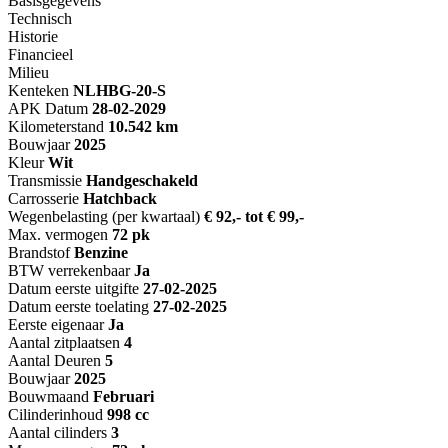
Basisgegevens
Technisch
Historie
Financieel
Milieu
Kenteken
NL
HBG-20-S
APK Datum
28-02-2029
Kilometerstand
10.542 km
Bouwjaar
2025
Kleur
Wit
Transmissie
Handgeschakeld
Carrosserie
Hatchback
Wegenbelasting (per kwartaal)
€ 92,- tot € 99,-
Max. vermogen
72 pk
Brandstof
Benzine
BTW verrekenbaar
Ja
Datum eerste uitgifte
27-02-2025
Datum eerste toelating
27-02-2025
Eerste eigenaar
Ja
Aantal zitplaatsen
4
Aantal Deuren
5
Bouwjaar
2025
Bouwmaand
Februari
Cilinderinhoud
998 cc
Aantal cilinders
3