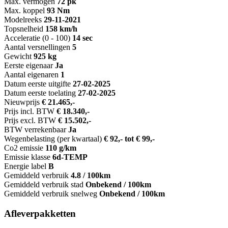
Max. vermogen
72 pk
Max. koppel
93 Nm
Modelreeks
29-11-2021
Topsnelheid
158 km/h
Acceleratie (0 - 100)
14 sec
Aantal versnellingen
5
Gewicht
925 kg
Eerste eigenaar
Ja
Aantal eigenaren
1
Datum eerste uitgifte
27-02-2025
Datum eerste toelating
27-02-2025
Nieuwprijs
€ 21.465,-
Prijs incl. BTW
€ 18.340,-
Prijs excl. BTW
€ 15.502,-
BTW verrekenbaar
Ja
Wegenbelasting (per kwartaal)
€ 92,- tot € 99,-
Co2 emissie
110 g/km
Emissie klasse
6d-TEMP
Energie label
B
Gemiddeld verbruik
4.8 / 100km
Gemiddeld verbruik stad
Onbekend / 100km
Gemiddeld verbruik snelweg
Onbekend / 100km
Afleverpakketten