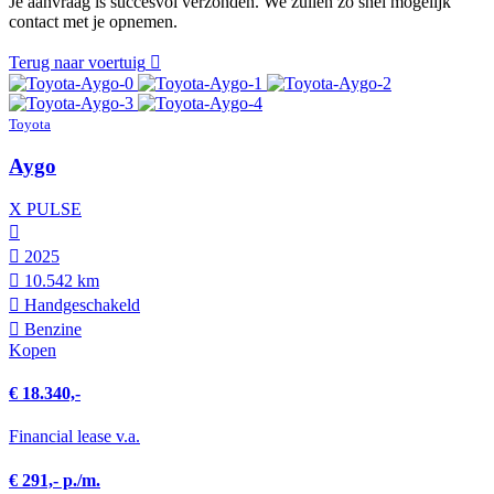
Je aanvraag is succesvol verzonden. We zullen zo snel mogelijk
contact met je opnemen.
Terug naar voertuig
Toyota
Aygo
X PULSE
2025
10.542 km
Hand­geschakeld
Benzine
Kopen
€ 18.340,-
Financial lease v.a.
€ 291,- p./m.