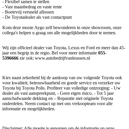
- Flexibel samen te stellen
- Vast maanbedrag en vaste rente
- Boetevrij versneld aflossen
- De Toyotadealer als vast contactpunt
Kom deze mooie Aygo zelf bewonderen in onze showroom, onze
collega's helpen u graag om alle mogelijkheden door te nemen.
Wij zijn officieel dealer van Toyota, Lexus en Ford en meer dan 45-
jaar een begrip in de regio. Bel voor meer informatie
055
-
5396666
zie ook: www.autobedrijfvanleussen.nl
Kies naast zekerheid bij de aankoop van uw volgende Toyota ook
voor kwaliteit, betrouwbaarheid en goede service en verzeker uw
Toyota bij Toyota Polis. Profiteer van volledige ontzorging: - Uw
dealer als vast aanspreekpunt, - Geen eigen risico, - Tot 5 jaar
aanschafwaarde dekking en – Reparatie met originele Toyota
onderdelen. Neem contact op met ons verkoopteam voor alle
informatie en mogelijkheden.
Disclaimer: Alle moeite is genomen om de informatie op onze