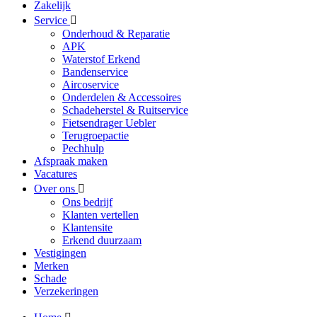
Zakelijk
Service
Onderhoud & Reparatie
APK
Waterstof Erkend
Bandenservice
Aircoservice
Onderdelen & Accessoires
Schadeherstel & Ruitservice
Fietsendrager Uebler
Terugroepactie
Pechhulp
Afspraak maken
Vacatures
Over ons
Ons bedrijf
Klanten vertellen
Klantensite
Erkend duurzaam
Vestigingen
Merken
Schade
Verzekeringen