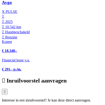
Aygo
X PULSE
2025
10.542 km
Hand­geschakeld
Benzine
Kopen
€ 18.340,-
Financial lease v.a.
€ 291,- p./m.
Inruilvoorstel aanvragen
Interesse in een inruilvoorstel? Je kan deze direct aanvragen.